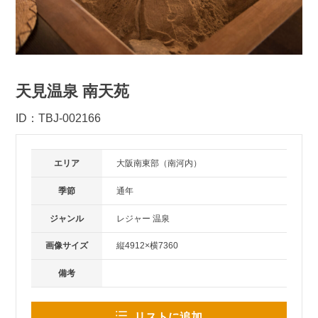
天見温泉 南天苑
ID：TBJ-002166
エリア
大阪南東部（南河内）
季節
通年
ジャンル
レジャー 温泉
画像サイズ
縦4912×横7360
備考
リストに追加