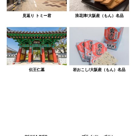
見返り トミー君
浪花津/大阪産（もん）名品
伝王仁墓
岩おこし/大阪産（もん）名品