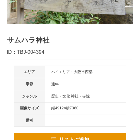
サムハラ神社
ID：TBJ-004394
エリア
ベイエリア・大阪市西部
季節
通年
ジャンル
歴史・文化 神社・寺院
画像サイズ
縦4912×横7360
備考
リストに追加