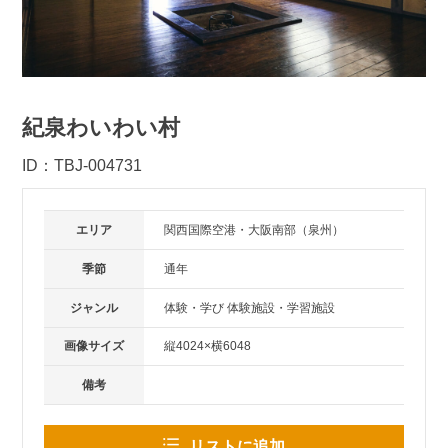
紀泉わいわい村
ID：TBJ-004731
エリア
関西国際空港・大阪南部（泉州）
季節
通年
ジャンル
体験・学び 体験施設・学習施設
画像サイズ
縦4024×横6048
備考
リストに追加