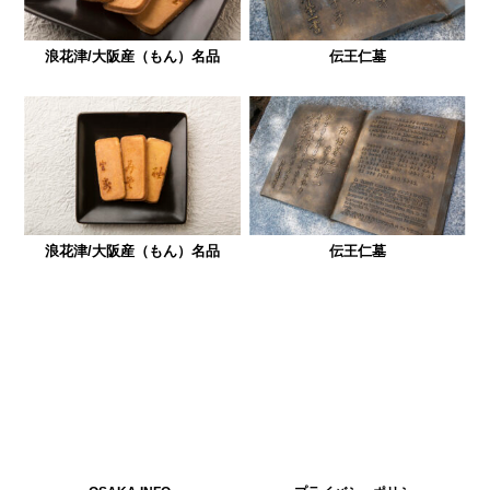
浪花津/大阪産（もん）名品
伝王仁墓
浪花津/大阪産（もん）名品
伝王仁墓