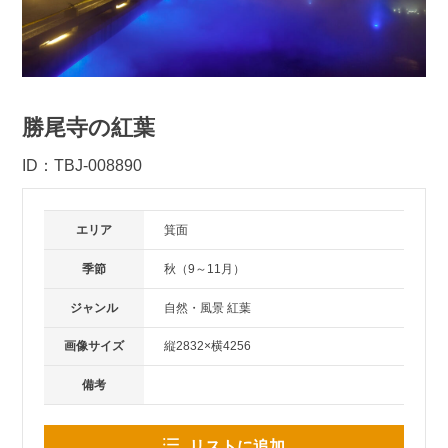
勝尾寺の紅葉
ID：TBJ-008890
エリア
箕面
季節
秋（9～11月）
ジャンル
自然・風景 紅葉
画像サイズ
縦2832×横4256
備考
リストに追加